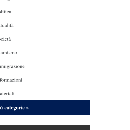
litica
tualità
cietà
slamismo
mmigrazione
formazioni
teriali
ù categorie »