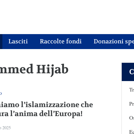
Lasciti
Raccolte fondi
Donazioni spe
ammed Hijab
C
Tr
o
Pr
iamo l’islamizzazione che
ura l’anima dell’Europa!
Os
o 2025
E