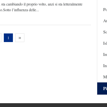
sta cambiando il proprio volto, anzi si sta letteralmente
Po
o.Sotto l’influenza delle...
At
So
1
I
I
In
Ma
Pi