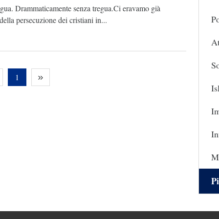
egua. Drammaticamente senza tregua.Ci eravamo già
Po
della persecuzione dei cristiani in...
At
So
1
I
I
In
Ma
Pi