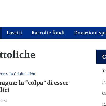
Lasciti
Raccolte fondi
Donazioni spe
attoliche
C
Tr
rio sulla Cristianofobia
Pr
agua: la “colpa” di esser
lici
Os
 2024
E