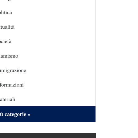
litica
tualità
cietà
slamismo
mmigrazione
formazioni
teriali
ù categorie »