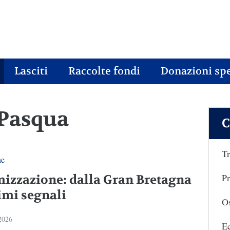
Lasciti
Raccolte fondi
Donazioni spe
 Pasqua
C
Tr
ne
Pr
mizzazione: dalla Gran Bretagna
imi segnali
Os
 2026
E