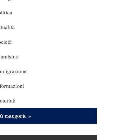
litica
tualità
cietà
slamismo
mmigrazione
formazioni
teriali
ù categorie »