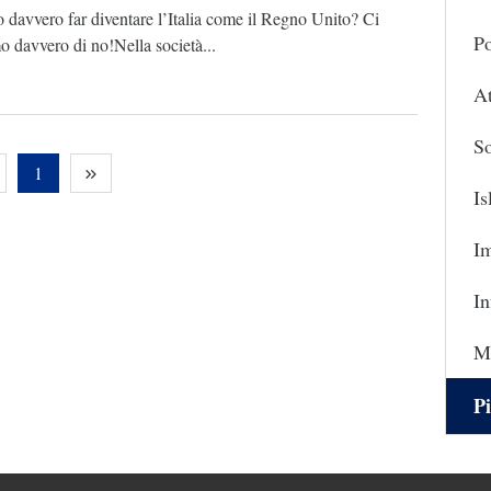
davvero far diventare l’Italia come il Regno Unito? Ci
Po
 davvero di no!Nella società...
At
So
1
I
I
In
Ma
Pi