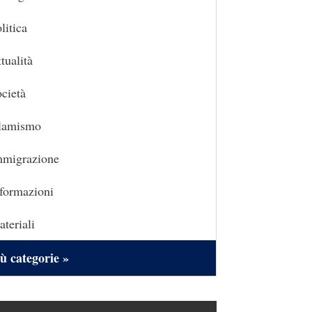
litica
tualità
cietà
slamismo
mmigrazione
formazioni
teriali
ù categorie »