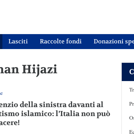
Lasciti
Raccolte fondi
Donazioni spe
man Hijazi
C
Tr
ne
Pr
lenzio della sinistra davanti al
tismo islamico: l’Italia non può
Os
acere!
E