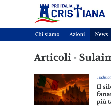
Chi siamo
Azioni
News
Articoli - Sulai
Tradizio
Il si
fana
più t