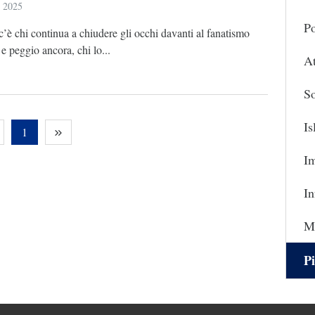
e 2025
Po
, c’è chi continua a chiudere gli occhi davanti al fanatismo
 e peggio ancora, chi lo...
At
So
I
1
I
In
Ma
Pi