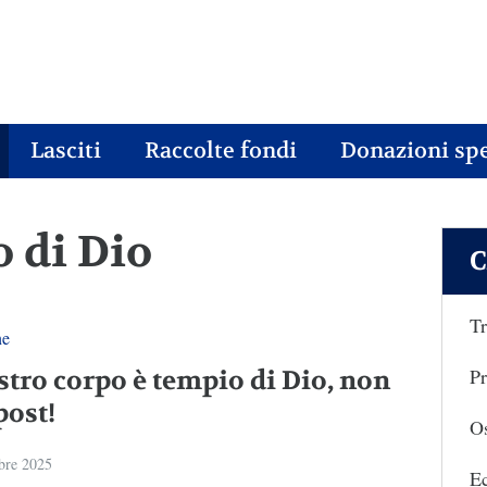
Lasciti
Raccolte fondi
Donazioni spe
o di Dio
C
Tr
ne
Pr
stro corpo è tempio di Dio, non
ost!
Os
bre 2025
E