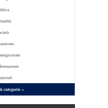
litica
tualità
cietà
slamismo
mmigrazione
formazioni
teriali
ù categorie »