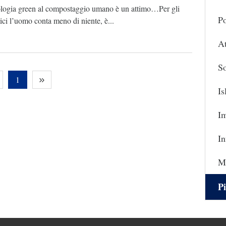
ologia green al compostaggio umano è un attimo…Per gli
Po
ici l’uomo conta meno di niente, è...
At
So
1
I
I
In
Ma
Pi