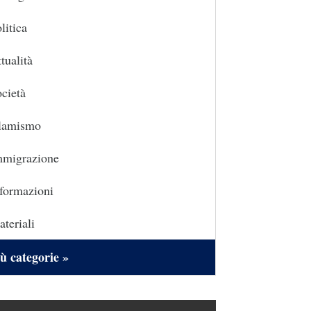
litica
tualità
cietà
slamismo
mmigrazione
formazioni
teriali
ù categorie »