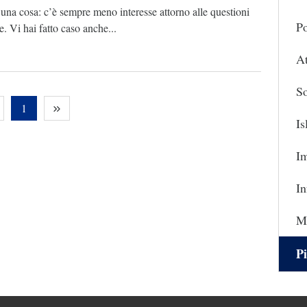
na cosa: c’è sempre meno interesse attorno alle questioni
Po
e. Vi hai fatto caso anche...
At
So
1
I
I
In
Ma
Pi