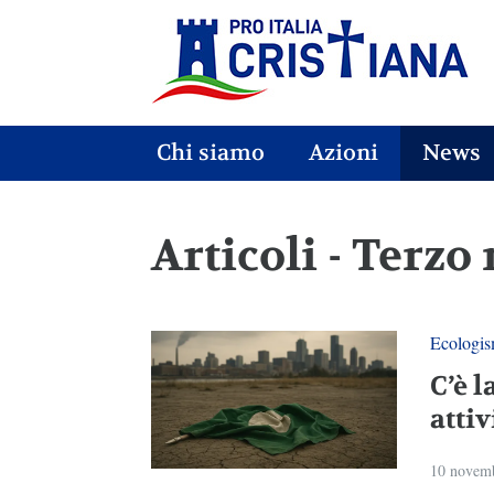
Chi siamo
Azioni
News
Articoli - Terz
Ecologi
C’è l
atti
10 novem