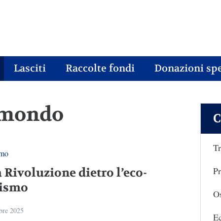
Lasciti
Raccolte fondi
Donazioni spe
o mondo
C
Tr
smo
Pr
a Rivoluzione dietro l’eco-
vismo
Os
bre 2025
E