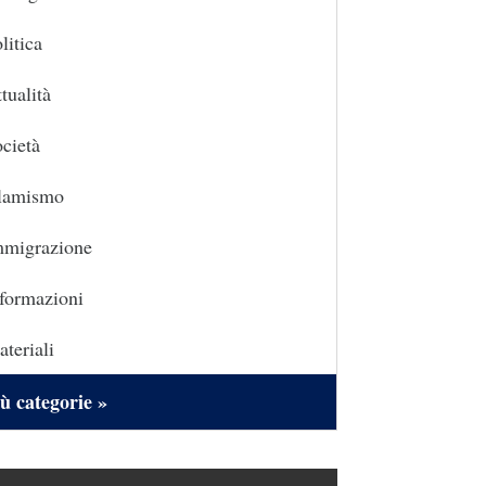
litica
tualità
cietà
slamismo
mmigrazione
formazioni
teriali
ù categorie »