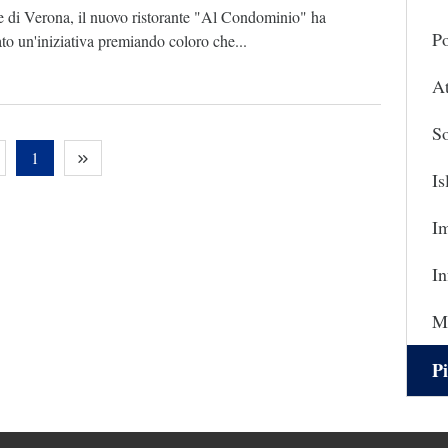
e di Verona, il nuovo ristorante "Al Condominio" ha
Po
to un'iniziativa premiando coloro che...
At
So
1
I
I
In
Ma
Pi