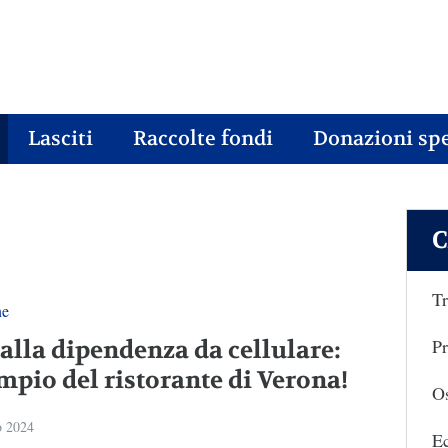
Lasciti
Raccolte fondi
Donazioni spe
C
Tr
ne
Pr
 alla dipendenza da cellulare:
mpio del ristorante di Verona!
Os
o 2024
E