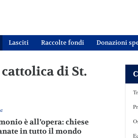
Lasciti
Raccolte fondi
Donazioni spe
 cattolica di St.
C
Tr
Pr
ne
monio è all’opera: chiese
Os
anate in tutto il mondo
E