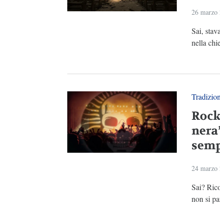
26 marzo
Sai, stav
nella chie
Tradizio
Rock
nera
semp
24 marzo
Sai? Ric
non si pa