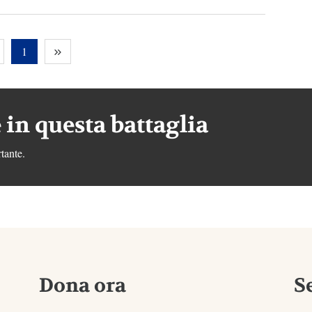
1
 in questa battaglia
tante.
Dona ora
S