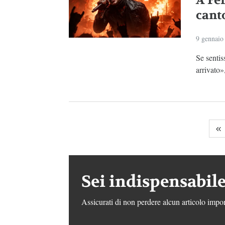
A Fer
canto
9 gennaio
Se sentis
arrivato»,
Sei indispensabile
Assicurati di non perdere alcun articolo impor