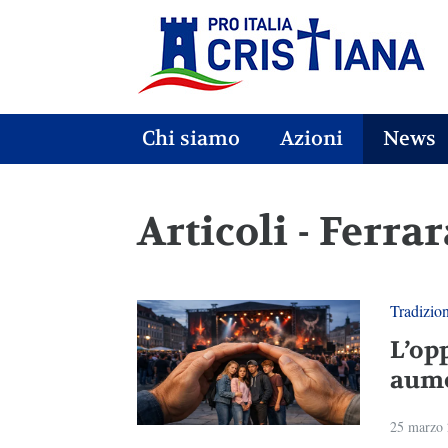
Chi siamo
Azioni
News
Articoli - Ferr
Tradizio
L’op
aum
25 marzo