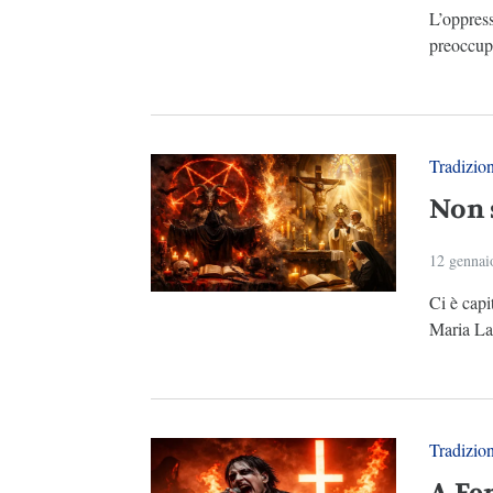
L’oppres
preoccupa
Tradizio
Non 
12 gennai
Ci è capi
Maria Lau
Tradizio