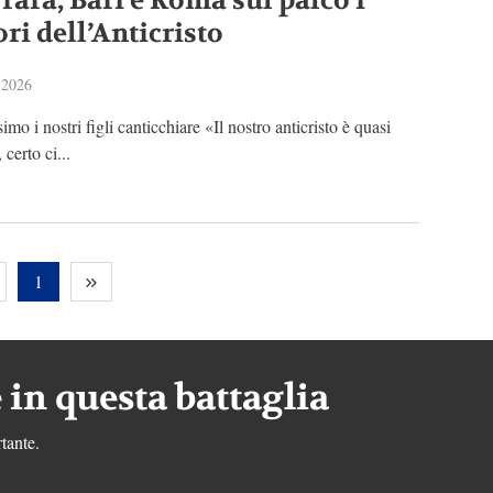
rara, Bari e Roma sul palco i
ri dell’Anticristo
 2026
simo i nostri figli canticchiare «Il nostro anticristo è quasi
 certo ci...
1
 in questa battaglia
tante.