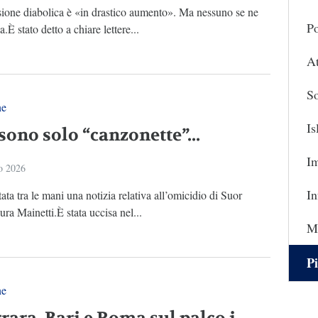
sione diabolica è «in drastico aumento». Ma nessuno se ne
Po
.È stato detto a chiare lettere...
At
So
ne
I
sono solo “canzonette”...
I
o 2026
In
tata tra le mani una notizia relativa all’omicidio di Suor
ra Mainetti.È stata uccisa nel...
Ma
Pi
ne