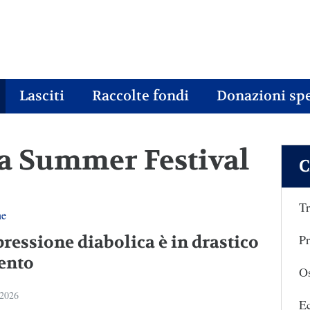
Lasciti
Raccolte fondi
Donazioni spe
ara Summer Festival
C
Tr
ne
Pr
pressione diabolica è in drastico
ento
Os
 2026
E