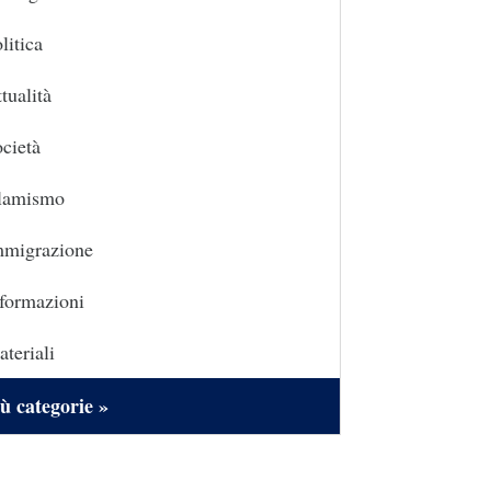
litica
tualità
cietà
slamismo
mmigrazione
formazioni
teriali
ù categorie »