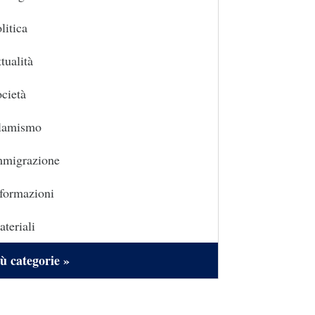
litica
tualità
cietà
slamismo
mmigrazione
formazioni
teriali
ù categorie »