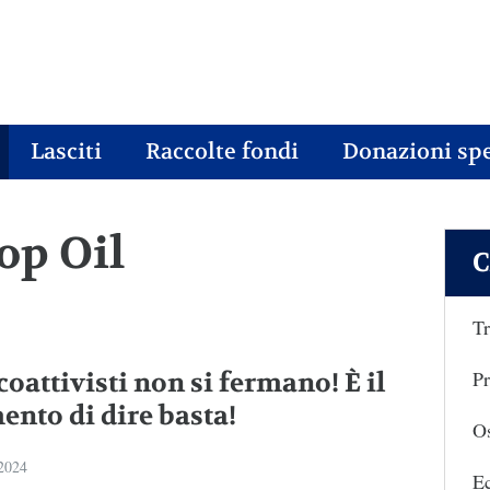
Lasciti
Raccolte fondi
Donazioni spe
top Oil
C
Tr
Pr
coattivisti non si fermano! È il
nto di dire basta!
Os
 2024
E