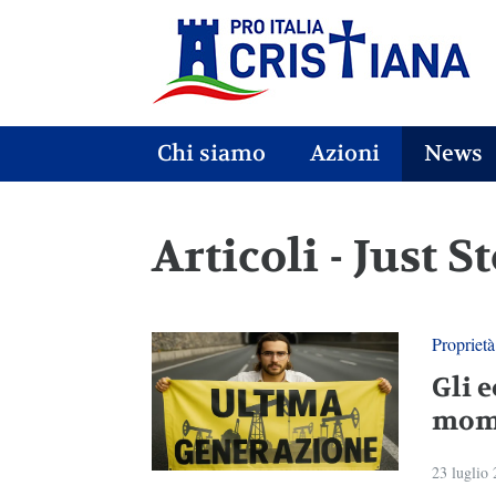
Chi siamo
Azioni
News
Articoli - Just S
Proprietà
Gli e
mome
23 luglio