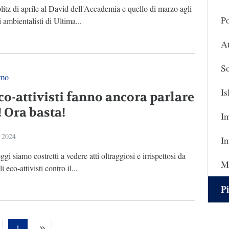
litz di aprile al David dell'Accademia e quello di marzo agli
Po
i ambientalisti di Ultima...
At
So
smo
I
co-attivisti fanno ancora parlare
! Ora basta!
I
 2024
In
gi siamo costretti a vedere atti oltraggiosi e irrispettosi da
Ma
i eco-attivisti contro il...
Pi
1