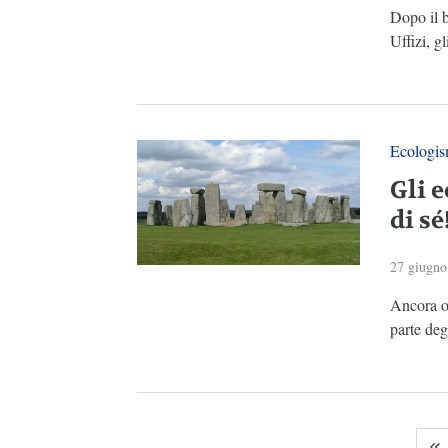
Dopo il b
Uffizi, gl
Ecologi
Gli e
di sé
27 giugno
Ancora og
parte degl