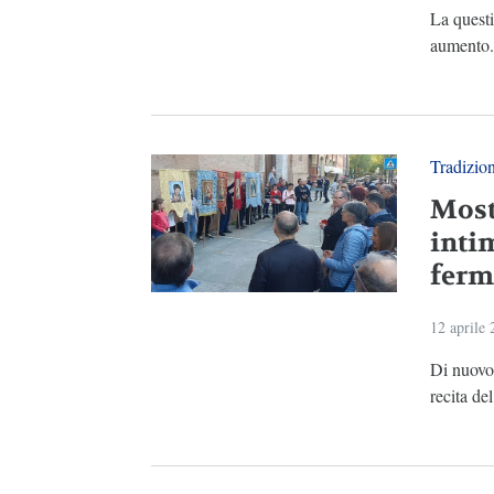
La questi
aumento. 
Tradizio
Most
inti
ferm
12 aprile
Di nuovo 
recita del