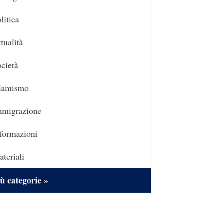
litica
tualità
cietà
slamismo
mmigrazione
formazioni
teriali
ù categorie »