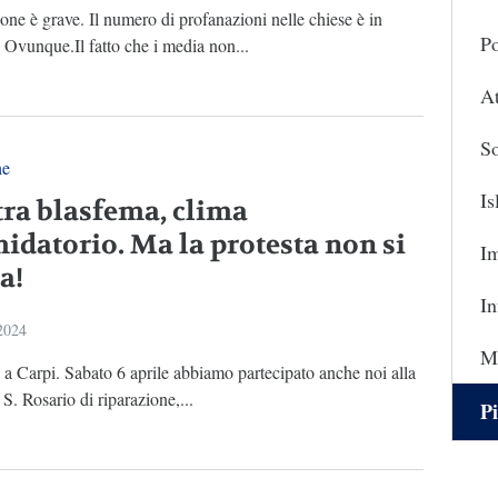
one è grave. Il numero di profanazioni nelle chiese è in
Po
Ovunque.Il fatto che i media non...
At
So
ne
I
ra blasfema, clima
midatorio. Ma la protesta non si
I
a!
In
 2024
Ma
a Carpi. Sabato 6 aprile abbiamo partecipato anche noi alla
 S. Rosario di riparazione,...
Pi