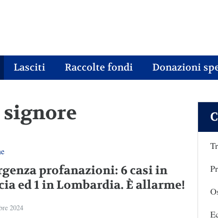
Lasciti
Raccolte fondi
Donazioni spe
o signore
C
Tr
ne
Pr
genza profanazioni: 6 casi in
cia ed 1 in Lombardia. È allarme!
Os
bre 2024
E