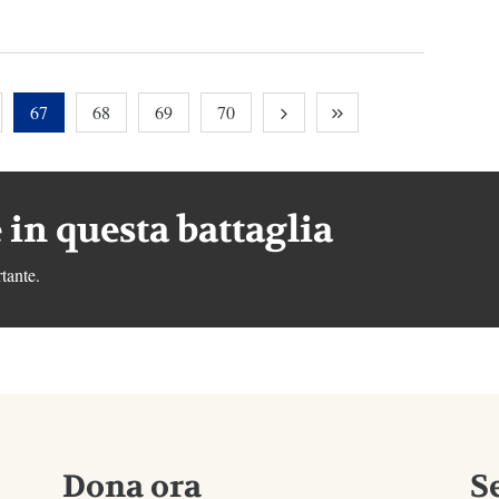
67
68
69
70
 in questa battaglia
tante.
Dona ora
S