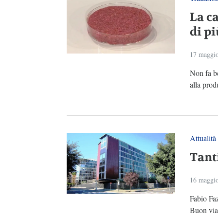
La c
di pi
17 maggi
Non fa be
alla prod
Attualità
Tanti
16 maggi
Fabio Faz
Buon via