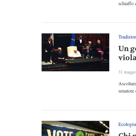
schiaffo a
Tradizio
Un g
viola
31 maggi
Ascoltare
senatore d
Ecologi