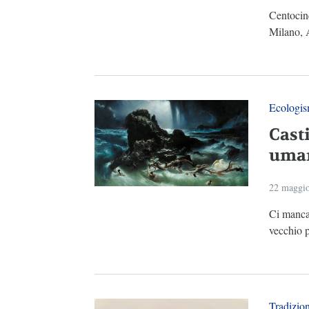
Centocinq
Milano, 
Ecologi
Cast
uma
22 maggi
Ci mancav
vecchio p
Tradizio