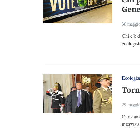
Chi 
Gene
30 maggi
Chi c’è d
ecologist
Ecologi
Torna
29 maggi
Ci risia
intervist