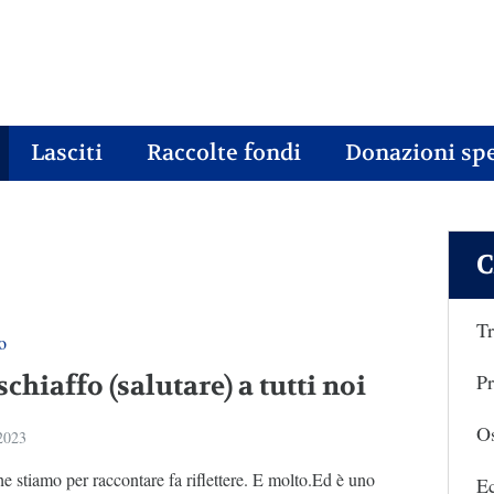
Lasciti
Raccolte fondi
Donazioni spe
C
Tr
o
Pr
chiaffo (salutare) a tutti noi
Os
2023
e stiamo per raccontare fa riflettere. E molto.Ed è uno
E