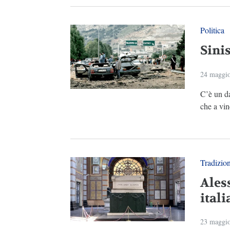
Politica
Sini
24 maggi
C’è un da
che a vin
Tradizio
Ales
ital
23 maggi