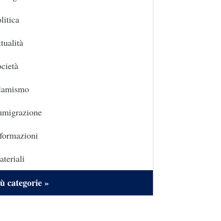
litica
tualità
cietà
slamismo
mmigrazione
formazioni
teriali
ù categorie »