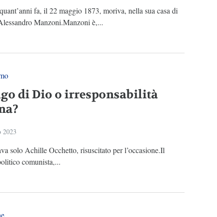
uant’anni fa, il 22 maggio 1873, moriva, nella sua casa di
Alessandro Manzoni.Manzoni è,...
smo
igo di Dio o irresponsabilità
na?
o 2023
a solo Achille Occhetto, risuscitato per l’occasione.Il
olitico comunista,...
ne