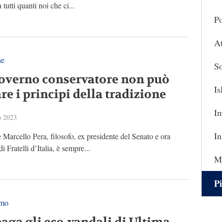
 tutti quanti noi che ci...
Po
At
ne
So
overno conservatore non può
I
re i principi della tradizione
I
o 2023
In
 Marcello Pera, filosofo, ex presidente del Senato e ora
i Fratelli d’Italia, è sempre...
Ma
Pi
smo