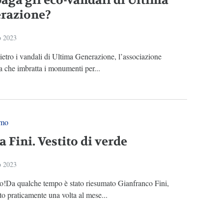
paga gli eco-vandali di Ultima
razione?
o 2023
ietro i vandali di Ultima Generazione, l’associazione
a che imbratta i monumenti per...
smo
 Fini. Vestito di verde
o 2023
mo!Da qualche tempo è stato riesumato Gianfranco Fini,
ato praticamente una volta al mese...