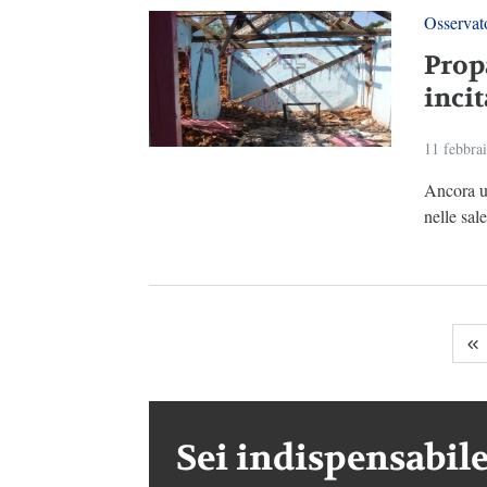
Osservato
Prop
incit
11 febbra
Ancora un
nelle sal
Sei indispensabile