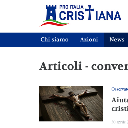
Chi siamo
Azioni
News
Articoli - conve
Osservato
Aiuta
cris
30 aprile