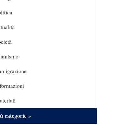
litica
tualità
cietà
slamismo
mmigrazione
formazioni
teriali
ù categorie »