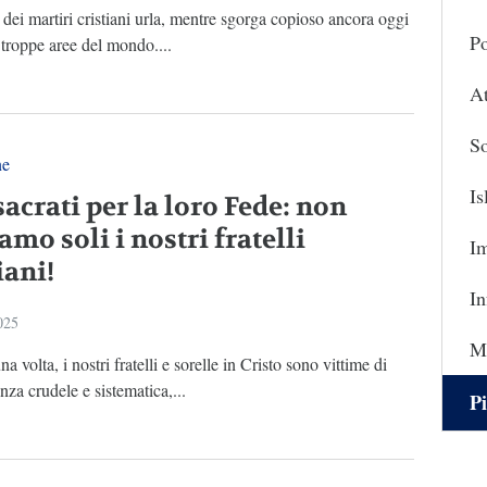
 dei martiri cristiani urla, mentre sgorga copioso ancora oggi
Po
 troppe aree del mondo....
At
So
ne
I
acrati per la loro Fede: non
amo soli i nostri fratelli
I
iani!
In
025
Ma
a volta, i nostri fratelli e sorelle in Cristo sono vittime di
nza crudele e sistematica,...
Pi