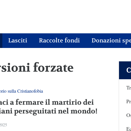
Lasciti
Raccolte fondi
Donazioni spe
rsioni forzate
C
Tr
rio sulla Cristianofobia
Pr
ci a fermare il martirio dei
tiani perseguitati nel mondo!
Os
 2025
E