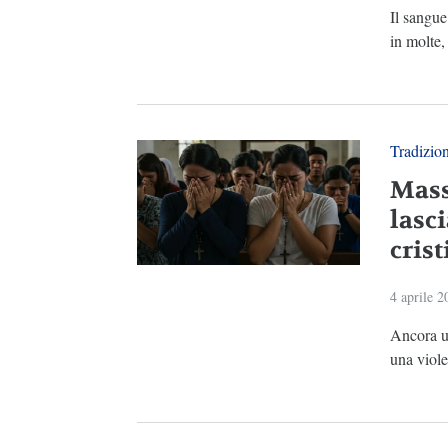
Il sangue
in molte,
Tradizio
Mass
lasci
crist
4 aprile 2
Ancora un
una viole