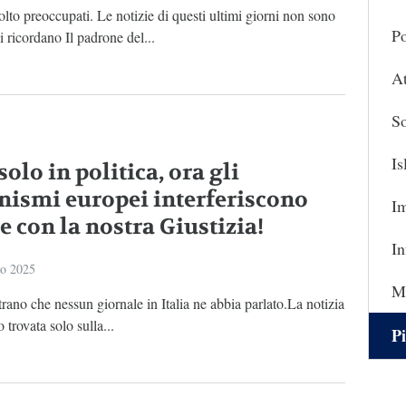
to preoccupati. Le notizie di questi ultimi giorni non sono
Po
 ricordano Il padrone del...
At
So
I
olo in politica, ora gli
nismi europei interferiscono
I
e con la nostra Giustizia!
In
io 2025
Ma
trano che nessun giornale in Italia ne abbia parlato.La notizia
 trovata solo sulla...
Pi