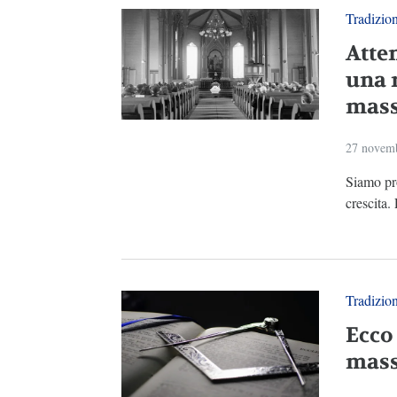
Tradizio
Atte
una 
mass
27 novem
Siamo pr
crescita.
Tradizio
Ecco 
mass