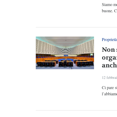
Siamo mol
buone. Ci
Proprietà
Non s
orga
anch
12 febbra
Ci pare s
l’abbiamo