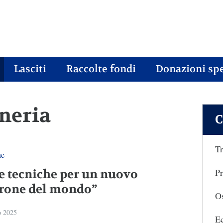
Lasciti
Raccolte fondi
Donazioni spe
oneria
C
Tr
ne
Pr
e tecniche per un nuovo
rone del mondo”
Os
o 2025
E