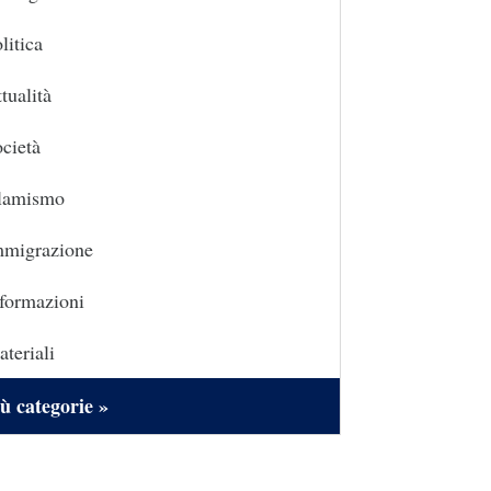
litica
tualità
cietà
slamismo
mmigrazione
formazioni
teriali
ù categorie »