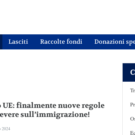
Lasciti
Raccolte fondi
Donazioni spe
C
Tr
Pr
o UE: finalmente nuove regole
severe sull’immigrazione!
Os
o 2024
E