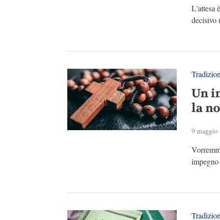
L'attesa 
decisivo n
Tradizio
Un i
la no
9 maggio
Vorremmo 
impegno c
Tradizio