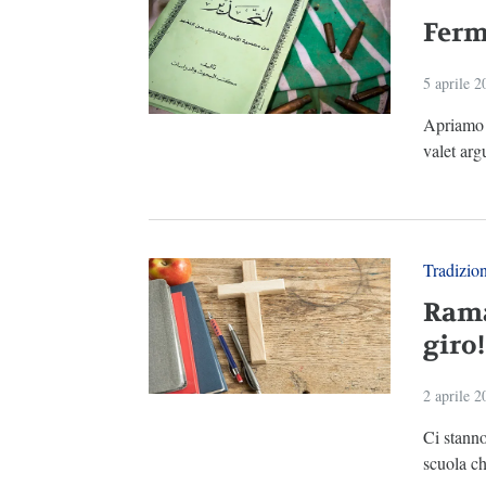
Ferm
5 aprile 2
Apriamo g
valet ar
Tradizio
Rama
giro
2 aprile 2
Ci stanno
scuola ch