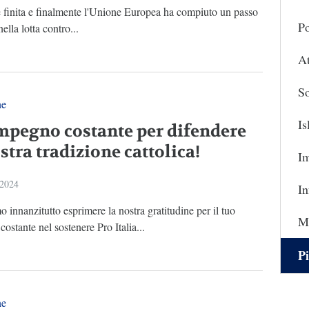
è finita e finalmente l'Unione Europea ha compiuto un passo
Po
ella lotta contro...
At
So
ne
I
mpegno costante per difendere
stra tradizione cattolica!
I
 2024
In
innanzitutto esprimere la nostra gratitudine per il tuo
Ma
ostante nel sostenere Pro Italia...
Pi
ne