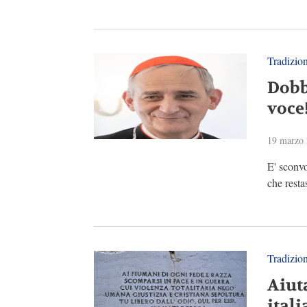
Tradizio
Dobb
voce
19 marzo
E' sconvo
che restas
Tradizio
Aiut
itali