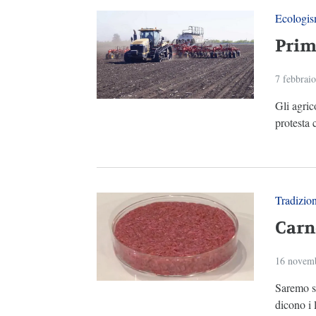
Ecologi
Prima
7 febbrai
Gli agric
protesta c
Tradizio
Carne
16 novem
Saremo sa
dicono i 