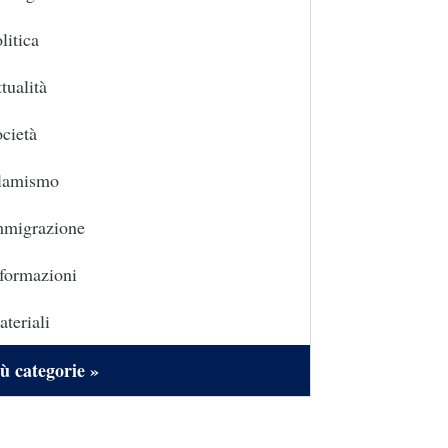
litica
tualità
cietà
slamismo
mmigrazione
formazioni
teriali
ù categorie »