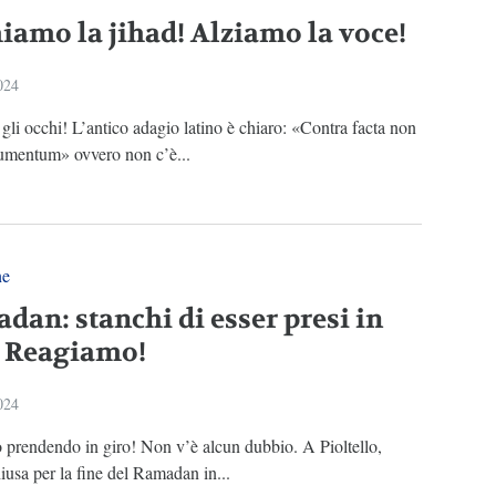
iamo la jihad! Alziamo la voce!
024
li occhi! L’antico adagio latino è chiaro: «Contra facta non
gumentum» ovvero non c’è...
ne
dan: stanchi di esser presi in
! Reagiamo!
024
 prendendo in giro! Non v’è alcun dubbio. A Pioltello,
iusa per la fine del Ramadan in...