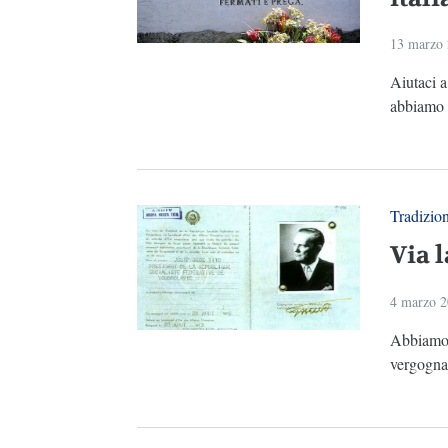
13 marzo
Aiutaci 
abbiamo g
Tradizio
Via l
4 marzo 
Abbiamo a
vergogna 