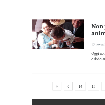
Non 
anim
13 novem
Oggi non 
e dobbiam
14
15