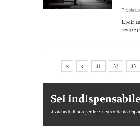
7 febbrai
L’odio an
sempre pi
31
32
33
Sei indispensabile
Assicurati di non perdere alcun articolo impor