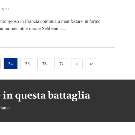
o 2025
tireligioso in Francia continua a manifestarsi in forme
ù inquietanti e mirate.Sebbene la...
34
35
36
37
 in questa battaglia
tante.