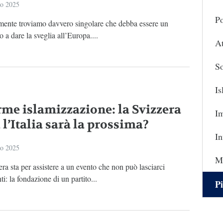
io 2025
Po
mente troviamo davvero singolare che debba essere un
 a dare la sveglia all’Europa....
At
So
I
rme islamizzazione: la Svizzera
I
 l’Italia sarà la prossima?
In
io 2025
Ma
ra sta per assistere a un evento che non può lasciarci
ti: la fondazione di un partito...
Pi