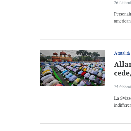
26 febbra
Personal
americano
Attualità
Alla
cede,
25 febbra
La Svizze
indifferen