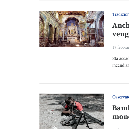
Tradizio
Anch
veng
17 febbra
Sta accad
incendiari
Osservato
Bambi
mond