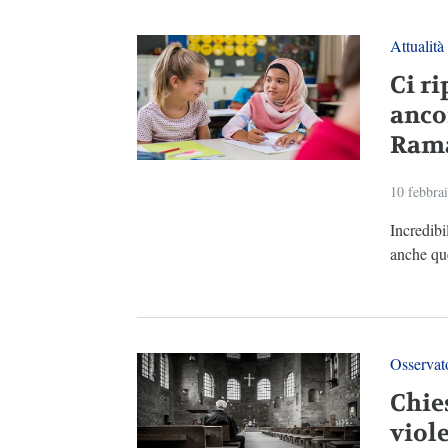
Attualità
Ci ri
ancor
Ram
10 febbra
Incredibi
anche que
Osservato
Chies
viole