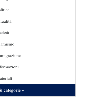
litica
tualità
cietà
slamismo
mmigrazione
formazioni
teriali
ù categorie »