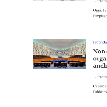
12 febbra
Oggi, 12 
l’impiego
Proprietà
Non s
orga
anch
12 febbra
Ci pare s
l’abbiamo