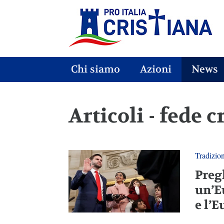
Chi siamo
Azioni
News
Articoli - fede c
Tradizio
Pregh
un’E
e l’E