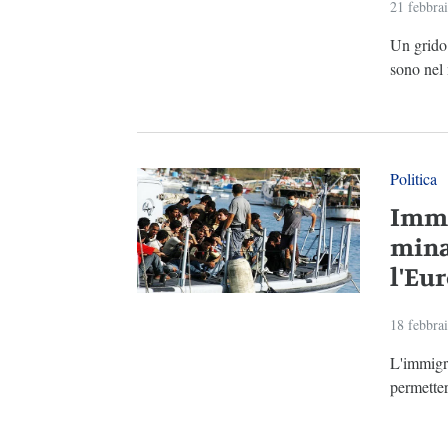
21 febbra
Un grido d
sono nel 
Politica
Immi
minac
l'Eu
18 febbra
L'immigr
permetter