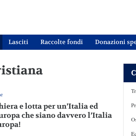
Lasciti
Raccolte fondi
Donazioni spe
ristiana
C
Tr
ne
Pr
iera e lotta per un’Italia ed
uropa che siano davvero l’Italia
Os
uropa!
E