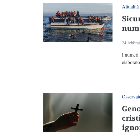
Attualità
Sicur
nume
24 febbra
I numeri 
elaborato
Osservato
Genoc
crist
igno