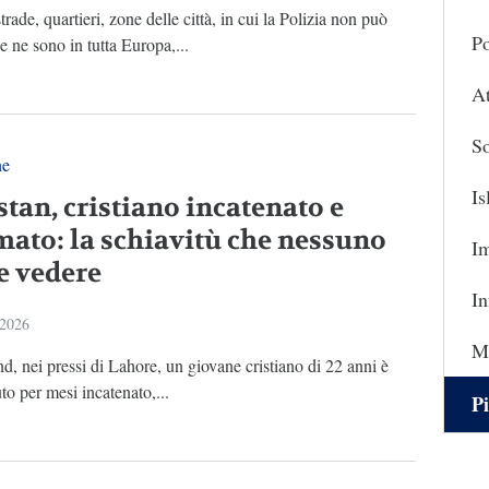
trade, quartieri, zone delle città, in cui la Polizia non può
Po
e ne sono in tutta Europa,...
At
So
ne
I
stan, cristiano incatenato e
mato: la schiavitù che nessuno
I
e vedere
In
 2026
Ma
, nei pressi di Lahore, un giovane cristiano di 22 anni è
uto per mesi incatenato,...
Pi