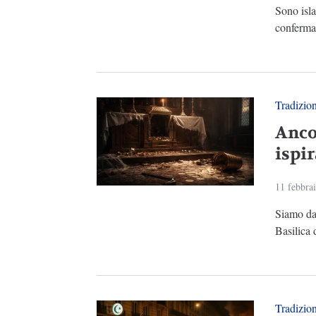
Sono isla
confermar
Tradizio
Anco
ispi
11 febbra
Siamo dav
Basilica 
Tradizio