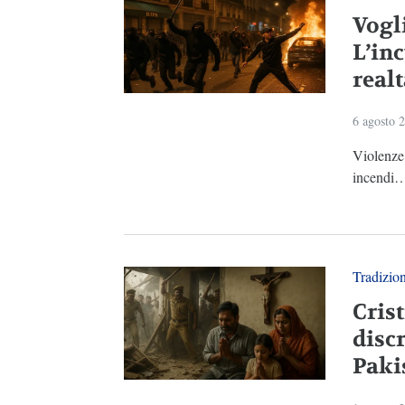
Vogl
L’in
real
6 agosto 
Violenze,
incendi…N
Tradizio
Crist
disc
Paki