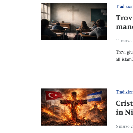
Tradizio
Trovi
mano
11 marzo
Trovi giu
all’islam
Tradizio
Crist
in N
6 marzo 