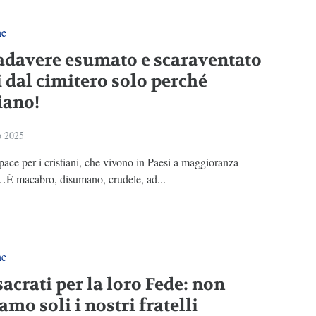
ne
adavere esumato e scaraventato
i dal cimitero solo perché
iano!
o 2025
ace per i cristiani, che vivono in Paesi a maggioranza
…È macabro, disumano, crudele, ad...
ne
acrati per la loro Fede: non
amo soli i nostri fratelli