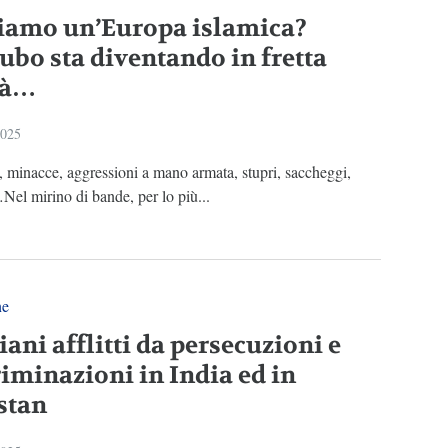
iamo un’Europa islamica?
cubo sta diventando in fretta
tà…
2025
 minacce, aggressioni a mano armata, stupri, saccheggi,
el mirino di bande, per lo più...
ne
iani afflitti da persecuzioni e
riminazioni in India ed in
stan