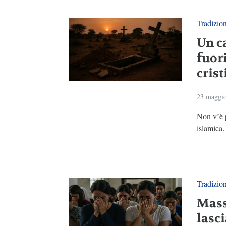
Tradizio
Un c
fuor
crist
23 maggi
Non v’è p
islamica
Tradizio
Mass
lasci