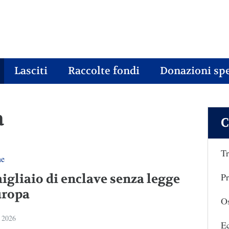
Lasciti
Raccolte fondi
Donazioni spe
a
C
Tr
ne
Pr
igliaio di enclave senza legge
uropa
Os
 2026
E