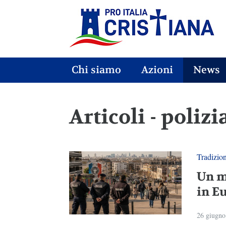
Chi siamo
Azioni
News
Articoli - polizi
Tradizio
Un m
in E
26 giugno