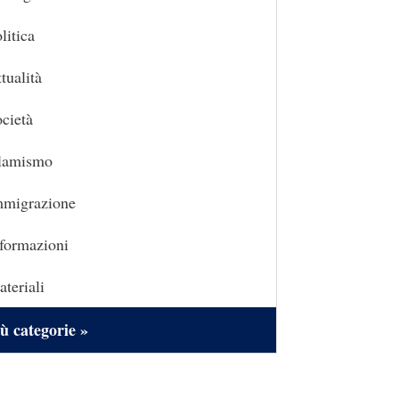
litica
tualità
cietà
slamismo
mmigrazione
formazioni
teriali
ù categorie »