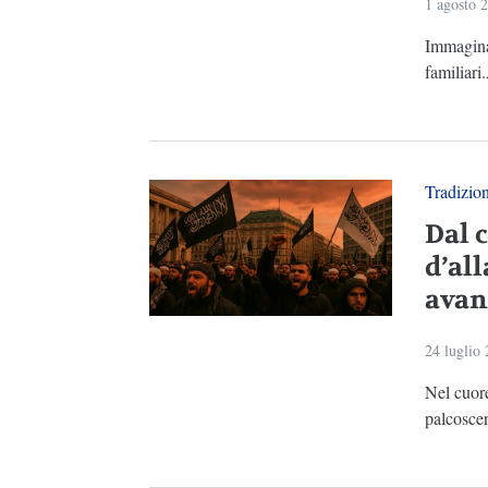
1 agosto 
Immagina 
familiari
Tradizio
Dal 
d’al
avan
24 luglio
Nel cuore
palcoscen