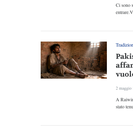
Ci sono s
entrare.V
Tradizio
Paki
affa
vuol
2 maggio
A Raiwind
stato ten